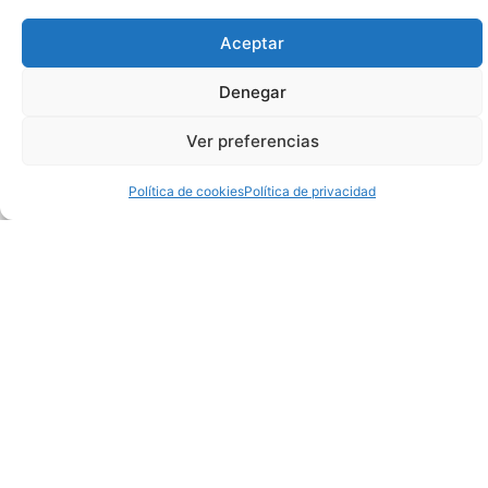
Formato Traballos
Aceptar
Menú Cea de Confraternidade
Denegar
Onde comer
Ver preferencias
Onde durmir
Política de cookies
Política de privacidad
Visitas Guiadas
Inscribirse