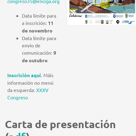
congreso35@enciga.org
Data límite para
a inscrición:
11
de novembro
Data límite para
envío de
comunicación:
9
de outubro
Inscrición aquí
. Máis
información no menú
da esquerda:
XXXV
Congreso
Carta de presentación