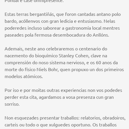
Pondal é case omnipresente.
Estas terras bergantiñás, que foron cantadas antano polo
bardo, acóllenvos con gran ledicia e entusiasmo. Nelas
poderedes incluso saborear a gastronomía local mentres
paseades pola fermosa desembocadura do Anllóns.
Ademais, neste ano celebraremos o centenario do
nacemento do bioquímico Stanley Cohen, clave na
comprensión do noso sistema nervioso, e os 60 anos da
morte do físico Niels Bohr, quen propuxo un dos primeiros
modelos atómicos.
Por iso e por moitas outras experiencias non vos podedes
perder esta cita, agardamos a vosa presenza cun gran
sorriso.
Non esquezades presentar traballos: relatorios, obradoiros,
carteis ou todo o que xulguedes oportuno. Os traballos